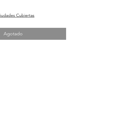
o
iudades Cubiertas
Agotado